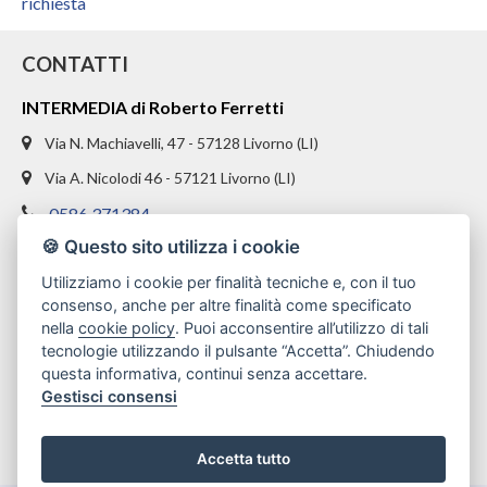
CHI SIAMO
richiesta
PROPONI UN IMMOBILE
CONTATTI
INTERMEDIA di Roberto Ferretti
RICHIEDI UNA VALUTAZIONE
Via N. Machiavelli, 47 - 57128 Livorno (LI)
LASCIA UNA RICHIESTA
Via A. Nicolodi 46 - 57121 Livorno (LI)
0586 371384
CONTATTI
🍪 Questo sito utilizza i cookie
328 1654969
Utilizziamo i cookie per finalità tecniche e, con il tuo
info@intermediaimmobiliare.com
consenso, anche per altre finalità come specificato
nella
cookie policy
. Puoi acconsentire all’utilizzo di tali
tecnologie utilizzando il pulsante “Accetta”. Chiudendo
questa informativa, continui senza accettare.
Gestisci consensi
Accetta tutto