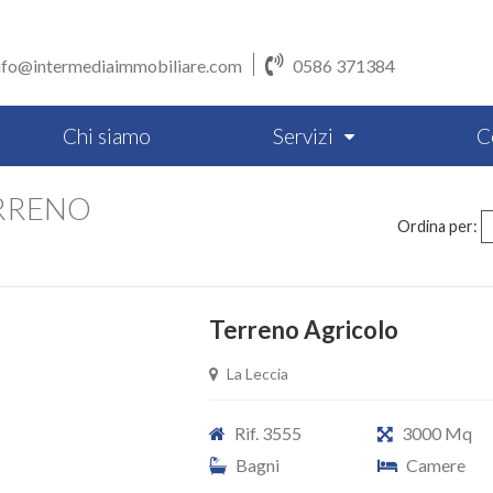
nfo@intermediaimmobiliare.com
0586 371384
Chi siamo
Servizi
C
RRENO
Ordina per:
Terreno Agricolo
La Leccia
Rif. 3555
3000 Mq
Bagni
Camere