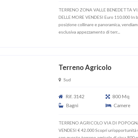
TERRENO ZONA VALLE BENEDETTA V
DELLE MORE VENDESI Euro 110.000 In b
posizione collinare e panoramica, vendiam
esclusiva appezzamento di terr...
Terreno Agricolo
Sud
Rif. 3142
800 Mq
Bagni
Camere
TERRENO AGRICOLO VIA DI POPOGN
VENDESI € 42.000 Scopri un'opportunità 
con questo terreno agricolo di circa 800 m