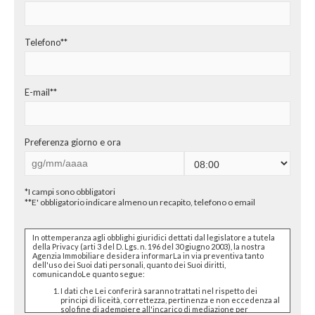
CHI SIAMO
PROPONI UN IMMOBILE
Telefono**
RICHIEDI UNA VALUTAZIONE
E-mail**
LASCIA UNA RICHIESTA
CONTATTI
Preferenza giorno e ora
*I campi sono obbligatori
**E' obbligatorio indicare almeno un recapito, telefono o email
In ottemperanza agli obblighi giuridici dettati dal legislatore a tutela
della Privacy (arti 3 del D. Lgs. n. 196 del 30 giugno 2003), la nostra
Agenzia Immobiliare desidera informarLa in via preventiva tanto
dell'uso dei Suoi dati personali, quanto dei Suoi diritti,
comunicandoLe quanto segue:
I dati che Lei conferirà saranno trattati nel rispetto dei
principi di liceità, correttezza, pertinenza e non eccedenza al
solo fine di adempiere all'incarico di mediazione per