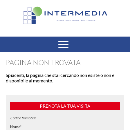
HOME
PAGINA NON TROVATA
VENDITA RESIDENZIALE
Spiacenti, la pagina che stai cercando non esiste o non è
disponibile al momento.
AFFITTO RESIDENZIALE
VENDITA COMMERCIALE
PRENOTA LA TUA VISITA
AFFITTO COMMERCIALE
Codice Immobile
Nome*