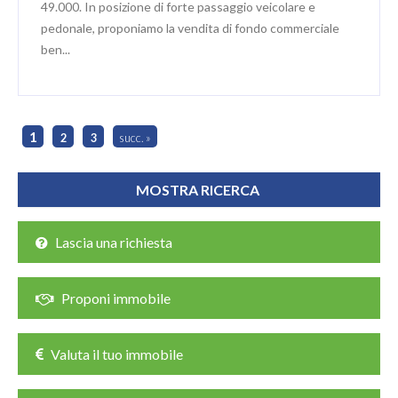
49.000. In posizione di forte passaggio veicolare e
pedonale, proponiamo la vendita di fondo commerciale
ben...
1
2
3
succ. »
Lascia una richiesta
Proponi immobile
Valuta il tuo immobile