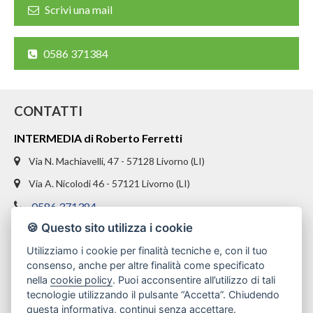
Scrivi una mail
0586 371384
CONTATTI
INTERMEDIA di Roberto Ferretti
Via N. Machiavelli, 47 - 57128 Livorno (LI)
Via A. Nicolodi 46 - 57121 Livorno (LI)
0586 371384
🍪 Questo sito utilizza i cookie
328 1654969
Utilizziamo i cookie per finalità tecniche e, con il tuo
info@intermediaimmobiliare.com
consenso, anche per altre finalità come specificato
nella
cookie policy
. Puoi acconsentire all’utilizzo di tali
tecnologie utilizzando il pulsante “Accetta”. Chiudendo
questa informativa, continui senza accettare.