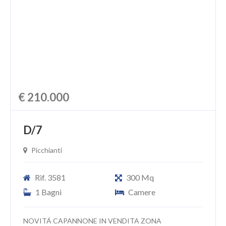
CHI SIAMO
PROPONI UN IMMOBILE
RICHIEDI UNA VALUTAZIONE
LASCIA UNA RICHIESTA
€ 210.000
CONTATTI
D/7
Picchianti
Rif. 3581
300 Mq
1 Bagni
Camere
NOVITÁ CAPANNONE IN VENDITA ZONA