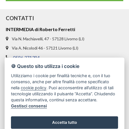
CONTATTI
INTERMEDIA di Roberto Ferretti
Via N. Machiavelli, 47 - 57128 Livorno (LI)
Via A. Nicolodi 46 - 57121 Livorno (LI)
0586 371384
🍪 Questo sito utilizza i cookie
328 1654969
Utilizziamo i cookie per finalità tecniche e, con il tuo
info@intermediaimmobiliare.com
consenso, anche per altre finalità come specificato
nella
cookie policy
. Puoi acconsentire all’utilizzo di tali
tecnologie utilizzando il pulsante “Accetta”. Chiudendo
questa informativa, continui senza accettare.
Gestisci consensi
Accetta tutto