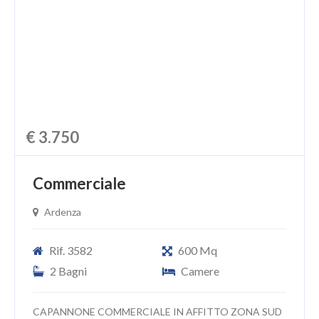
CHI SIAMO
PROPONI UN IMMOBILE
RICHIEDI UNA VALUTAZIONE
LASCIA UNA RICHIESTA
€ 3.750
CONTATTI
Commerciale
Ardenza
Rif. 3582
600 Mq
2 Bagni
Camere
CAPANNONE COMMERCIALE IN AFFITTO ZONA SUD