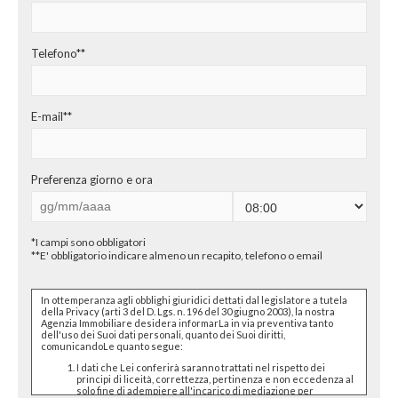
CHI SIAMO
PROPONI UN IMMOBILE
Telefono**
RICHIEDI UNA VALUTAZIONE
E-mail**
LASCIA UNA RICHIESTA
CONTATTI
Preferenza giorno e ora
*I campi sono obbligatori
**E' obbligatorio indicare almeno un recapito, telefono o email
In ottemperanza agli obblighi giuridici dettati dal legislatore a tutela
della Privacy (arti 3 del D. Lgs. n. 196 del 30 giugno 2003), la nostra
Agenzia Immobiliare desidera informarLa in via preventiva tanto
dell'uso dei Suoi dati personali, quanto dei Suoi diritti,
comunicandoLe quanto segue:
I dati che Lei conferirà saranno trattati nel rispetto dei
principi di liceità, correttezza, pertinenza e non eccedenza al
solo fine di adempiere all'incarico di mediazione per