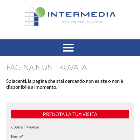
HOME
PAGINA NON TROVATA
VENDITA RESIDENZIALE
Spiacenti, la pagina che stai cercando non esiste o non è
disponibile al momento.
AFFITTO RESIDENZIALE
VENDITA COMMERCIALE
PRENOTA LA TUA VISITA
AFFITTO COMMERCIALE
Codice Immobile
Nome*