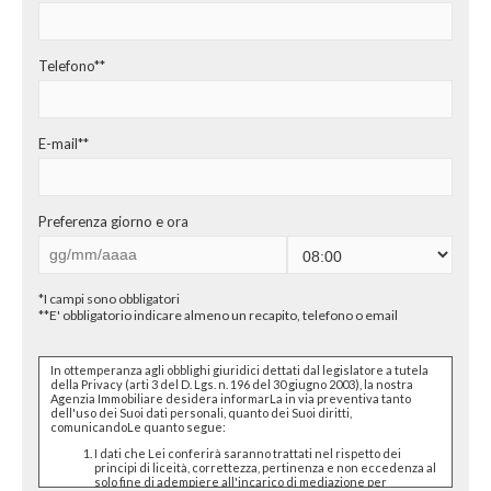
CHI SIAMO
PROPONI UN IMMOBILE
Telefono**
RICHIEDI UNA VALUTAZIONE
E-mail**
LASCIA UNA RICHIESTA
CONTATTI
Preferenza giorno e ora
*I campi sono obbligatori
**E' obbligatorio indicare almeno un recapito, telefono o email
In ottemperanza agli obblighi giuridici dettati dal legislatore a tutela
della Privacy (arti 3 del D. Lgs. n. 196 del 30 giugno 2003), la nostra
Agenzia Immobiliare desidera informarLa in via preventiva tanto
dell'uso dei Suoi dati personali, quanto dei Suoi diritti,
comunicandoLe quanto segue:
I dati che Lei conferirà saranno trattati nel rispetto dei
principi di liceità, correttezza, pertinenza e non eccedenza al
solo fine di adempiere all'incarico di mediazione per