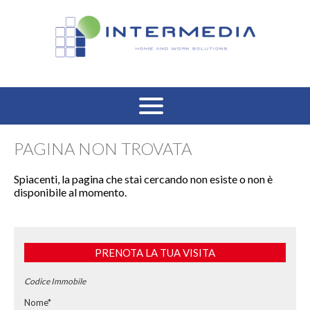
HOME
PAGINA NON TROVATA
VENDITA RESIDENZIALE
Spiacenti, la pagina che stai cercando non esiste o non è
disponibile al momento.
AFFITTO RESIDENZIALE
VENDITA COMMERCIALE
PRENOTA LA TUA VISITA
AFFITTO COMMERCIALE
Codice Immobile
Nome*