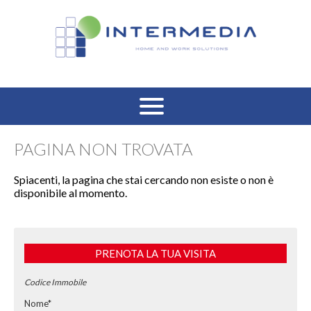
HOME
PAGINA NON TROVATA
VENDITA RESIDENZIALE
Spiacenti, la pagina che stai cercando non esiste o non è
disponibile al momento.
AFFITTO RESIDENZIALE
VENDITA COMMERCIALE
PRENOTA LA TUA VISITA
AFFITTO COMMERCIALE
Codice Immobile
Nome*