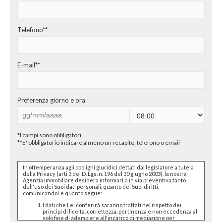
CHI SIAMO
PROPONI UN IMMOBILE
Telefono**
RICHIEDI UNA VALUTAZIONE
E-mail**
LASCIA UNA RICHIESTA
CONTATTI
Preferenza giorno e ora
*I campi sono obbligatori
**E' obbligatorio indicare almeno un recapito, telefono o email
In ottemperanza agli obblighi giuridici dettati dal legislatore a tutela
della Privacy (arti 3 del D. Lgs. n. 196 del 30 giugno 2003), la nostra
Agenzia Immobiliare desidera informarLa in via preventiva tanto
dell'uso dei Suoi dati personali, quanto dei Suoi diritti,
comunicandoLe quanto segue:
I dati che Lei conferirà saranno trattati nel rispetto dei
principi di liceità, correttezza, pertinenza e non eccedenza al
solo fine di adempiere all'incarico di mediazione per