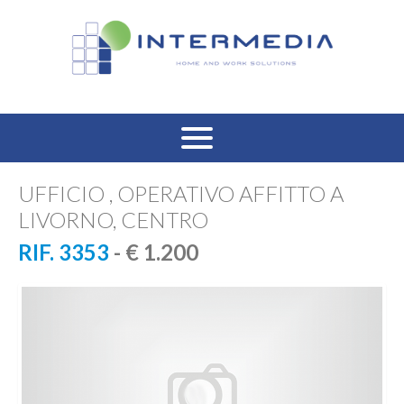
HOME
UFFICIO , OPERATIVO AFFITTO A
LIVORNO, CENTRO
VENDITA RESIDENZIALE
RIF. 3353
- € 1.200
AFFITTO RESIDENZIALE
VENDITA COMMERCIALE
AFFITTO COMMERCIALE