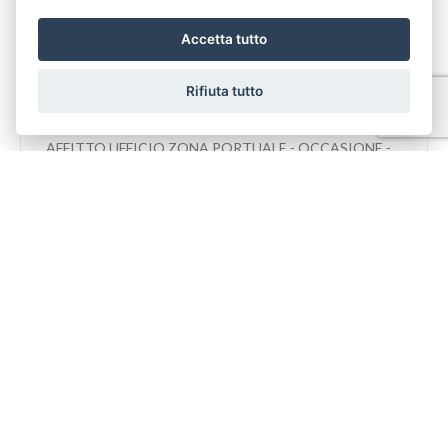
Nord
Accetta tutto
Affitto
220 Mq
3 Bagni
Camere
Rifiuta tutto
AFFITTO UFFICIO ZONA PORTUALE - OCCASIONE -
ad Euro 1.200 MESE + IVA. Se cerchi un ufficio per
operare all'interno della zona portuale ed essere vicin...
PRENOTA LA TUA VISITA
Codice Immobile 3353
Nome*