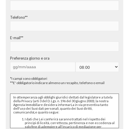
CHI SIAMO
PROPONI UN IMMOBILE
Telefono**
RICHIEDI UNA VALUTAZIONE
E-mail**
LASCIA UNA RICHIESTA
CONTATTI
Preferenza giorno e ora
*I campi sono obbligatori
**E' obbligatorio indicare almeno un recapito, telefono o email
In ottemperanza agli obblighi giuridici dettati dal legislatore a tutela
della Privacy (arti 3 del D. Lgs. n. 196 del 30 giugno 2003), la nostra
Agenzia Immobiliare desidera informarLa in via preventiva tanto
dell'uso dei Suoi dati personali, quanto dei Suoi diritti,
comunicandoLe quanto segue:
I dati che Lei conferirà saranno trattati nel rispetto dei
principi di liceità, correttezza, pertinenza e non eccedenza al
solo fine di adempiere all'incarico di mediazione per