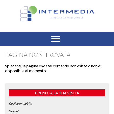
HOME
PAGINA NON TROVATA
VENDITA RESIDENZIALE
Spiacenti, la pagina che stai cercando non esiste o non è
disponibile al momento.
AFFITTO RESIDENZIALE
VENDITA COMMERCIALE
PRENOTA LA TUA VISITA
AFFITTO COMMERCIALE
Codice Immobile
Nome*