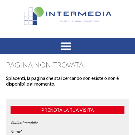
HOME
PAGINA NON TROVATA
VENDITA RESIDENZIALE
Spiacenti, la pagina che stai cercando non esiste o non è
disponibile al momento.
AFFITTO RESIDENZIALE
VENDITA COMMERCIALE
PRENOTA LA TUA VISITA
AFFITTO COMMERCIALE
Codice Immobile
Nome*