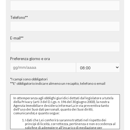
CHI SIAMO
PROPONI UN IMMOBILE
Telefono**
RICHIEDI UNA VALUTAZIONE
E-mail**
LASCIA UNA RICHIESTA
CONTATTI
Preferenza giorno e ora
*I campi sono obbligatori
**E' obbligatorio indicare almeno un recapito, telefono o email
In ottemperanza agli obblighi giuridici dettati dal legislatore a tutela
della Privacy (arti 3 del D. Lgs. n. 196 del 30 giugno 2003), la nostra
Agenzia Immobiliare desidera informarLa in via preventiva tanto
dell'uso dei Suoi dati personali, quanto dei Suoi diritti,
comunicandoLe quanto segue:
I dati che Lei conferirà saranno trattati nel rispetto dei
principi di liceità, correttezza, pertinenza e non eccedenza al
solo fine di adempiere all'incarico di mediazione per