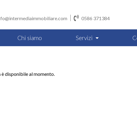
nfo@intermediaimmobiliare.com
0586 371384
Chi siamo
Servizi
C
n è disponibile al momento.