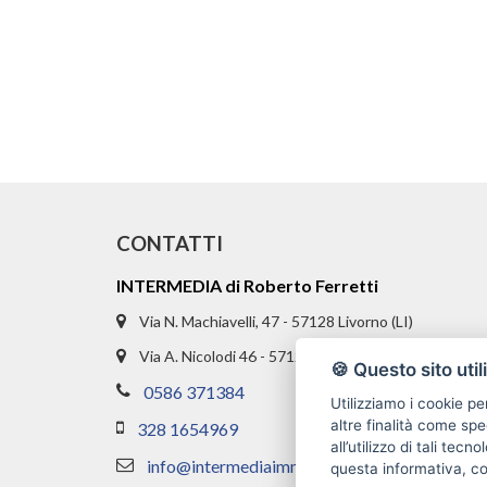
CONTATTI
INTERMEDIA di Roberto Ferretti
Via N. Machiavelli, 47 - 57128 Livorno (LI)
Via A. Nicolodi 46 - 57121 Livorno (LI)
🍪 Questo sito util
0586 371384
Utilizziamo i cookie pe
altre finalità come spe
328 1654969
all’utilizzo di tali tec
info@intermediaimmobiliare.com
questa informativa, c