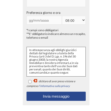
Preferenza giorno e ora
*I campi sono obbligatori
**E' obbligatorio indicare almeno un recapito,
telefono o email
In ottemperanza agli obblighi giuridici
dettati dal legislatore a tutela della
Privacy (arti 3 del D. Lgs. n. 196 del 30
giugno 2003), la nostra Agenzia
Immobiliare desidera informarLa in via
preventiva tanto dell'uso dei Suoi dati
personali, quanto dei Suoi diritti,
comunicandoLe quanto segue:
I dati che Lei conferirà saranno
dichiaro di aver preso visione e
trattati nel rispetto dei principi di
liceità, correttezza, pertinenza e
compreso
l'informativa sulla privacy
non eccedenza al solo fine di
adempiere all'incarico di
mediazione per acquisto/ vendita
/ locazione relativo all'immobile di
Suo interesse; in ogni caso
saranno conservati per un
periodo di tempo non superiore a
quello strettamente necessario al