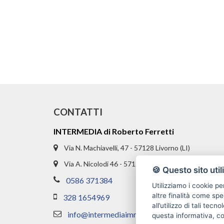
CONTATTI
INTERMEDIA di Roberto Ferretti
Via N. Machiavelli, 47 - 57128 Livorno (LI)
Via A. Nicolodi 46 - 57121 Livorno (LI)
🍪 Questo sito util
0586 371384
Utilizziamo i cookie pe
altre finalità come spe
328 1654969
all’utilizzo di tali tec
info@intermediaimmobiliare.com
questa informativa, c