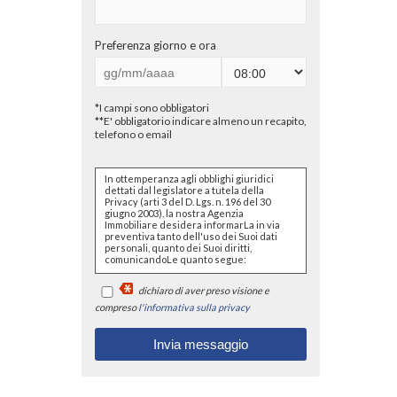
Preferenza giorno e ora
*I campi sono obbligatori
**E' obbligatorio indicare almeno un recapito,
telefono o email
In ottemperanza agli obblighi giuridici
dettati dal legislatore a tutela della
Privacy (arti 3 del D. Lgs. n. 196 del 30
giugno 2003), la nostra Agenzia
Immobiliare desidera informarLa in via
preventiva tanto dell'uso dei Suoi dati
personali, quanto dei Suoi diritti,
comunicandoLe quanto segue:
I dati che Lei conferirà saranno
dichiaro di aver preso visione e
trattati nel rispetto dei principi di
liceità, correttezza, pertinenza e
compreso
l'informativa sulla privacy
non eccedenza al solo fine di
adempiere all'incarico di
mediazione per acquisto/ vendita
/ locazione relativo all'immobile di
Suo interesse; in ogni caso
saranno conservati per un
periodo di tempo non superiore a
quello strettamente necessario al