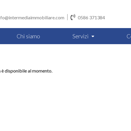
nfo@intermediaimmobiliare.com
0586 371384
Chi siamo
Servizi
C
n è disponibile al momento.