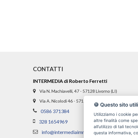
CONTATTI
INTERMEDIA di Roberto Ferretti
Via N. Machiavelli, 47 - 57128 Livorno (LI)
Via A. Nicolodi 46 - 57121 Livorno (LI)
🍪 Questo sito util
0586 371384
Utilizziamo i cookie pe
altre finalità come spe
328 1654969
all’utilizzo di tali tec
info@intermediaimmobiliare.com
questa informativa, c