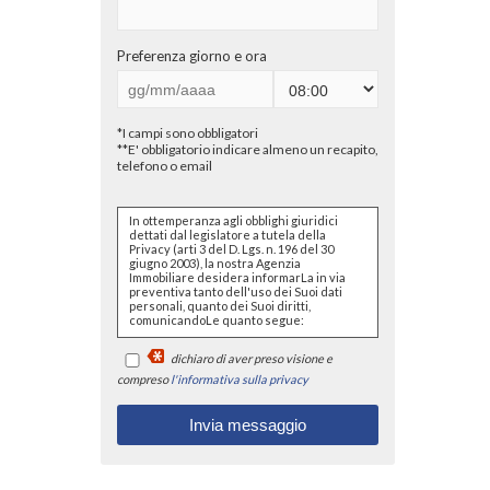
Preferenza giorno e ora
*I campi sono obbligatori
**E' obbligatorio indicare almeno un recapito,
telefono o email
In ottemperanza agli obblighi giuridici
dettati dal legislatore a tutela della
Privacy (arti 3 del D. Lgs. n. 196 del 30
giugno 2003), la nostra Agenzia
Immobiliare desidera informarLa in via
preventiva tanto dell'uso dei Suoi dati
personali, quanto dei Suoi diritti,
comunicandoLe quanto segue:
I dati che Lei conferirà saranno
dichiaro di aver preso visione e
trattati nel rispetto dei principi di
liceità, correttezza, pertinenza e
compreso
l'informativa sulla privacy
non eccedenza al solo fine di
adempiere all'incarico di
mediazione per acquisto/ vendita
/ locazione relativo all'immobile di
Suo interesse; in ogni caso
saranno conservati per un
periodo di tempo non superiore a
quello strettamente necessario al