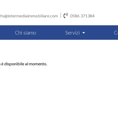
nfo@intermediaimmobiliare.com
0586 371384
Chi siamo
Servizi
C
n è disponibile al momento.