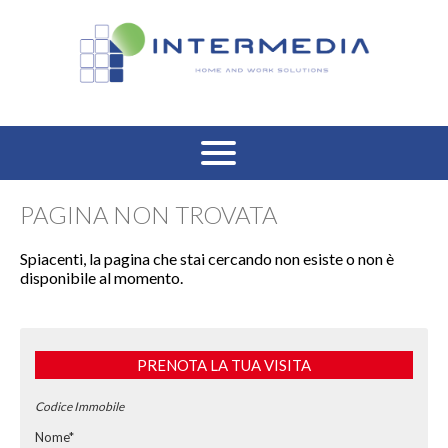
HOME
PAGINA NON TROVATA
VENDITA RESIDENZIALE
Spiacenti, la pagina che stai cercando non esiste o non è
disponibile al momento.
AFFITTO RESIDENZIALE
VENDITA COMMERCIALE
PRENOTA LA TUA VISITA
AFFITTO COMMERCIALE
Codice Immobile
Nome*