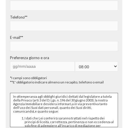
CHI SIAMO
PROPONI UN IMMOBILE
Telefono**
RICHIEDI UNA VALUTAZIONE
E-mail**
LASCIA UNA RICHIESTA
CONTATTI
Preferenza giorno e ora
*I campi sono obbligatori
**E' obbligatorio indicare almeno un recapito, telefono o email
In ottemperanza agli obblighi giuridici dettati dal legislatore a tutela
della Privacy (arti 3 del D. Lgs. n. 196 del 30 giugno 2003), la nostra
Agenzia Immobiliare desidera informarLa in via preventiva tanto
dell'uso dei Suoi dati personali, quanto dei Suoi diritti,
comunicandoLe quanto segue:
I dati che Lei conferirà saranno trattati nel rispetto dei
principi di liceità, correttezza, pertinenza e non eccedenza al
solo fine di adempiere all'incarico di mediazione per