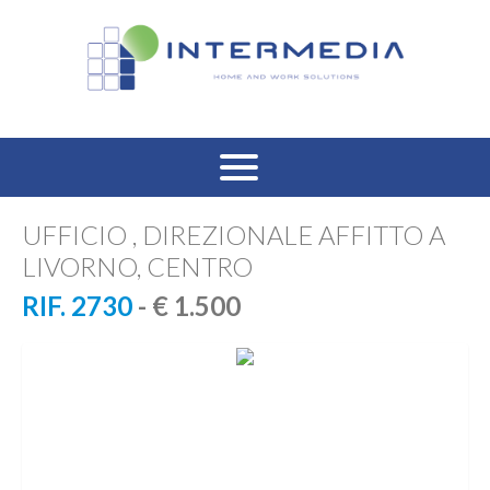
HOME
UFFICIO , DIREZIONALE AFFITTO A
LIVORNO, CENTRO
VENDITA RESIDENZIALE
RIF. 2730
- € 1.500
AFFITTO RESIDENZIALE
VENDITA COMMERCIALE
AFFITTO COMMERCIALE