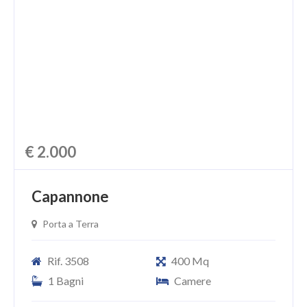
CHI SIAMO
PROPONI UN IMMOBILE
RICHIEDI UNA VALUTAZIONE
LASCIA UNA RICHIESTA
CONTATTI
€ 2.000
Capannone
Porta a Terra
Rif. 3508
400 Mq
1 Bagni
Camere