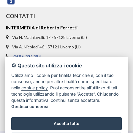
1
CONTATTI
INTERMEDIA di Roberto Ferretti
Via N. Machiavelli, 47 - 57128 Livorno (LI)
Via A. Nicolodi 46 - 57121 Livorno (LI)
0586 371384
🍪 Questo sito utilizza i cookie
328 1654969
Utilizziamo i cookie per finalità tecniche e, con il tuo
info@intermediaimmobiliare.com
consenso, anche per altre finalità come specificato
nella
cookie policy
. Puoi acconsentire all’utilizzo di tali
tecnologie utilizzando il pulsante “Accetta”. Chiudendo
questa informativa, continui senza accettare.
Gestisci consensi
Accetta tutto