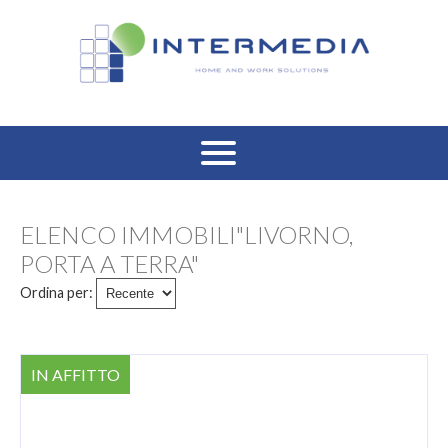
HOME
ELENCO IMMOBILI"LIVORNO,
VENDITA RESIDENZIALE
PORTA A TERRA"
Ordina per:
AFFITTO RESIDENZIALE
VENDITA COMMERCIALE
IN AFFITTO
AFFITTO COMMERCIALE