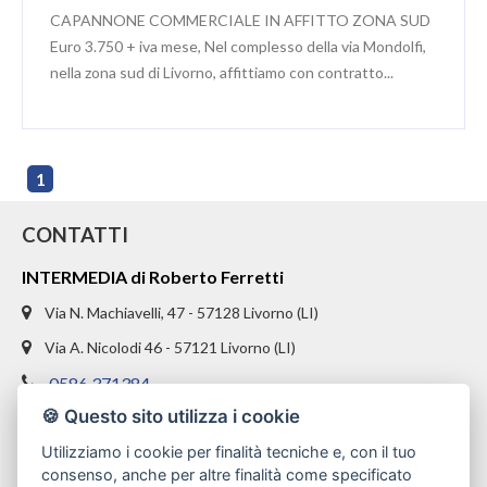
CAPANNONE COMMERCIALE IN AFFITTO ZONA SUD
Euro 3.750 + iva mese, Nel complesso della via Mondolfi,
nella zona sud di Livorno, affittiamo con contratto...
1
CONTATTI
INTERMEDIA di Roberto Ferretti
Via N. Machiavelli, 47 - 57128 Livorno (LI)
Via A. Nicolodi 46 - 57121 Livorno (LI)
0586 371384
🍪 Questo sito utilizza i cookie
328 1654969
Utilizziamo i cookie per finalità tecniche e, con il tuo
info@intermediaimmobiliare.com
consenso, anche per altre finalità come specificato