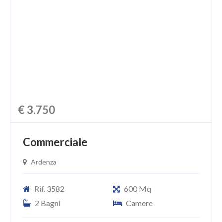
CHI SIAMO
PROPONI UN IMMOBILE
RICHIEDI UNA VALUTAZIONE
LASCIA UNA RICHIESTA
CONTATTI
€ 3.750
Commerciale
Ardenza
Rif. 3582
600 Mq
2 Bagni
Camere