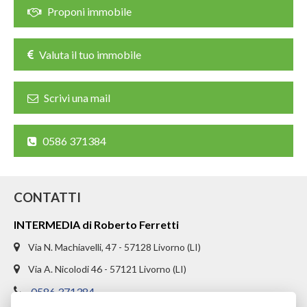
CHI SIAMO
Proponi immobile
PROPONI UN IMMOBILE
Valuta il tuo immobile
RICHIEDI UNA VALUTAZIONE
Scrivi una mail
LASCIA UNA RICHIESTA
CONTATTI
0586 371384
CONTATTI
INTERMEDIA di Roberto Ferretti
Via N. Machiavelli, 47 - 57128 Livorno (LI)
Via A. Nicolodi 46 - 57121 Livorno (LI)
0586 371384