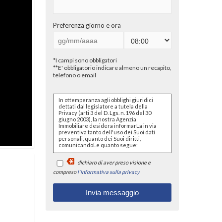
Preferenza giorno e ora
*I campi sono obbligatori
**E' obbligatorio indicare almeno un recapito,
telefono o email
In ottemperanza agli obblighi giuridici
dettati dal legislatore a tutela della
Privacy (arti 3 del D. Lgs. n. 196 del 30
giugno 2003), la nostra Agenzia
Immobiliare desidera informarLa in via
preventiva tanto dell'uso dei Suoi dati
personali, quanto dei Suoi diritti,
comunicandoLe quanto segue:
I dati che Lei conferirà saranno
dichiaro di aver preso visione e
trattati nel rispetto dei principi di
liceità, correttezza, pertinenza e
compreso
l'informativa sulla privacy
non eccedenza al solo fine di
adempiere all'incarico di
mediazione per acquisto/ vendita
/ locazione relativo all'immobile di
Suo interesse; in ogni caso
saranno conservati per un
periodo di tempo non superiore a
quello strettamente necessario al