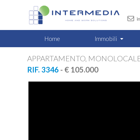
i
Home
Immobili
APPARTAMENTO, MONOLOCALE V
RIF. 3346
- € 105.000