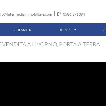
nfo@intermediaimmobiliare.com
0586 371384
Chi siamo
Servizi
C
ENDITA A LIVORNO, PORTA A TERRA